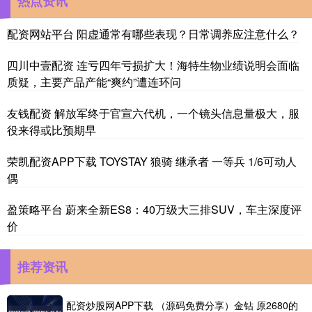
热点资讯
配资网站平台 阳虚通常有哪些表现？日常调养应注意什么？
四川中壹配资 连亏四年亏损扩大！海特生物业绩说明会面临
质疑，主要产品产能“爽约”遭连环问
友钱配资 解放军终于官宣六代机，一个镜头信息量极大，服
役来得或比预期早
荣凯配资APP下载 TOYSTAY 狼骑 继承者 一等兵 1/6可动人
偶
盈策略平台 蔚来全新ES8：40万级大三排SUV，车主深度评
价
推荐资讯
配资炒股网APP下载 （源码免费分享）金钻 原2680的