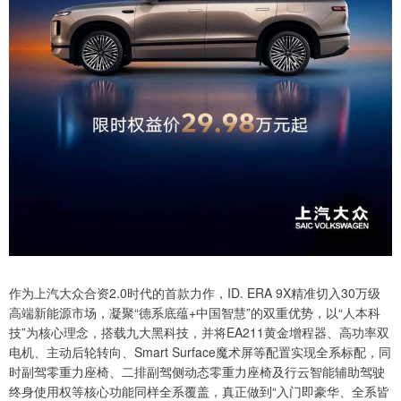
作为上汽大众合资2.0时代的首款力作，ID. ERA 9X精准切入30万级
高端新能源市场，凝聚“德系底蕴+中国智慧”的双重优势，以“人本科
技”为核心理念，搭载九大黑科技，并将EA211黄金增程器、高功率双
电机、主动后轮转向、Smart Surface魔术屏等配置实现全系标配，同
时副驾零重力座椅、二排副驾侧动态零重力座椅及行云智能辅助驾驶
终身使用权等核心功能同样全系覆盖，真正做到“入门即豪华、全系皆