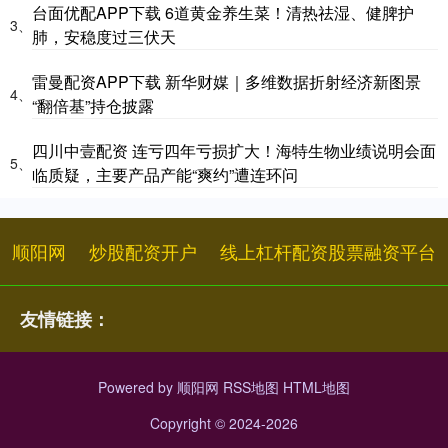
台面优配APP下载 6道黄金养生菜！清热祛湿、健脾护
3、
肺，安稳度过三伏天
雷曼配资APP下载 新华财媒｜多维数据折射经济新图景
4、
“翻倍基”持仓披露
四川中壹配资 连亏四年亏损扩大！海特生物业绩说明会面
5、
临质疑，主要产品产能“爽约”遭连环问
顺阳网
炒股配资开户
线上杠杆配资股票融资平台
友情链接：
Powered by
顺阳网
RSS地图
HTML地图
Copyright
© 2024-2026