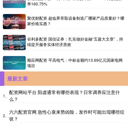
率160.75%
聚优财配资 超临界萃取设备制造厂哪家产品质量好？哪
家价格实惠？
谷利多配资 国信证券：扎实做好金融“五篇大文章”，持
续提升服务实体经济质效
顺应网配资 平高电气：中标金额约13.69亿元国家电网
项目
最新文章
配资网站平台 阳虚通常有哪些表现？日常调养应注意什
1、
么？
六六配资官网 急性心衰来势凶险，发作时可能出现哪些症
2、
状？