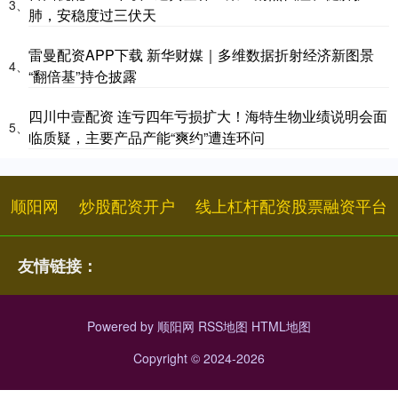
3、
肺，安稳度过三伏天
雷曼配资APP下载 新华财媒｜多维数据折射经济新图景
4、
“翻倍基”持仓披露
四川中壹配资 连亏四年亏损扩大！海特生物业绩说明会面
5、
临质疑，主要产品产能“爽约”遭连环问
顺阳网
炒股配资开户
线上杠杆配资股票融资平台
友情链接：
Powered by
顺阳网
RSS地图
HTML地图
Copyright
© 2024-2026