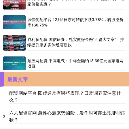
家价格实惠？
纵信优配平台 12月5日东时转债下跌3.78%，转股溢价
率160.75%
谷利多配资 国信证券：扎实做好金融“五篇大文章”，持
续提升服务实体经济质效
顺应网配资 平高电气：中标金额约13.69亿元国家电网
项目
最新文章
配资网站平台 阳虚通常有哪些表现？日常调养应注意什
1、
么？
六六配资官网 急性心衰来势凶险，发作时可能出现哪些症
2、
状？