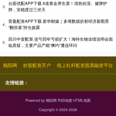
台面优配APP下载 6道黄金养生菜！清热祛湿、健脾护
3、
肺，安稳度过三伏天
雷曼配资APP下载 新华财媒｜多维数据折射经济新图景
4、
“翻倍基”持仓披露
四川中壹配资 连亏四年亏损扩大！海特生物业绩说明会面
5、
临质疑，主要产品产能“爽约”遭连环问
顺阳网
炒股配资开户
线上杠杆配资股票融资平台
友情链接：
Powered by
顺阳网
RSS地图
HTML地图
Copyright
© 2024-2026