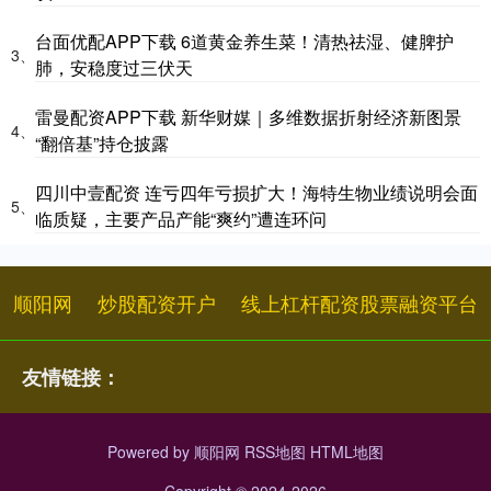
台面优配APP下载 6道黄金养生菜！清热祛湿、健脾护
3、
肺，安稳度过三伏天
雷曼配资APP下载 新华财媒｜多维数据折射经济新图景
4、
“翻倍基”持仓披露
四川中壹配资 连亏四年亏损扩大！海特生物业绩说明会面
5、
临质疑，主要产品产能“爽约”遭连环问
顺阳网
炒股配资开户
线上杠杆配资股票融资平台
友情链接：
Powered by
顺阳网
RSS地图
HTML地图
Copyright
© 2024-2026