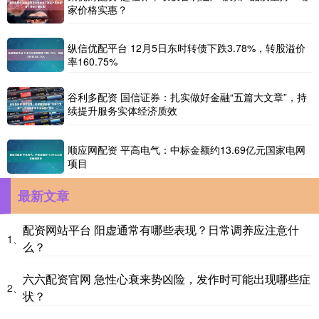
家价格实惠？
纵信优配平台 12月5日东时转债下跌3.78%，转股溢价
率160.75%
谷利多配资 国信证券：扎实做好金融“五篇大文章”，持
续提升服务实体经济质效
顺应网配资 平高电气：中标金额约13.69亿元国家电网
项目
最新文章
配资网站平台 阳虚通常有哪些表现？日常调养应注意什
1、
么？
六六配资官网 急性心衰来势凶险，发作时可能出现哪些症
2、
状？