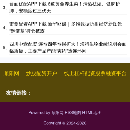
台面优配APP下载 6道黄金养生菜！清热祛湿、健脾护
3、
肺，安稳度过三伏天
雷曼配资APP下载 新华财媒｜多维数据折射经济新图景
4、
“翻倍基”持仓披露
四川中壹配资 连亏四年亏损扩大！海特生物业绩说明会面
5、
临质疑，主要产品产能“爽约”遭连环问
顺阳网
炒股配资开户
线上杠杆配资股票融资平台
友情链接：
Powered by
顺阳网
RSS地图
HTML地图
Copyright
© 2024-2026