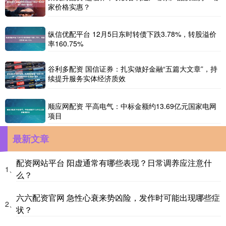
家价格实惠？
纵信优配平台 12月5日东时转债下跌3.78%，转股溢价
率160.75%
谷利多配资 国信证券：扎实做好金融“五篇大文章”，持
续提升服务实体经济质效
顺应网配资 平高电气：中标金额约13.69亿元国家电网
项目
最新文章
配资网站平台 阳虚通常有哪些表现？日常调养应注意什
1、
么？
六六配资官网 急性心衰来势凶险，发作时可能出现哪些症
2、
状？