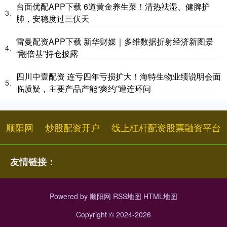
台面优配APP下载 6道黄金养生菜！清热祛湿、健脾护
3、
肺，安稳度过三伏天
雷曼配资APP下载 新华财媒｜多维数据折射经济新图景
4、
“翻倍基”持仓披露
四川中壹配资 连亏四年亏损扩大！海特生物业绩说明会面
5、
临质疑，主要产品产能“爽约”遭连环问
顺阳网
炒股配资开户
线上杠杆配资股票融资平台
友情链接：
Powered by
顺阳网
RSS地图
HTML地图
Copyright
© 2024-2026