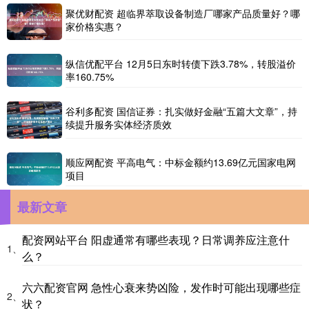
聚优财配资 超临界萃取设备制造厂哪家产品质量好？哪
家价格实惠？
纵信优配平台 12月5日东时转债下跌3.78%，转股溢价
率160.75%
谷利多配资 国信证券：扎实做好金融“五篇大文章”，持
续提升服务实体经济质效
顺应网配资 平高电气：中标金额约13.69亿元国家电网
项目
最新文章
配资网站平台 阳虚通常有哪些表现？日常调养应注意什
1、
么？
六六配资官网 急性心衰来势凶险，发作时可能出现哪些症
2、
状？