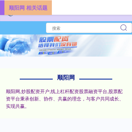
顺阳网 相关话题
顺阳网
顺阳网,炒股配资开户,线上杠杆配资股票融资平台,股票配
资平台秉承创新、协作、共赢的理念，与客户共同成长、
实现共赢。