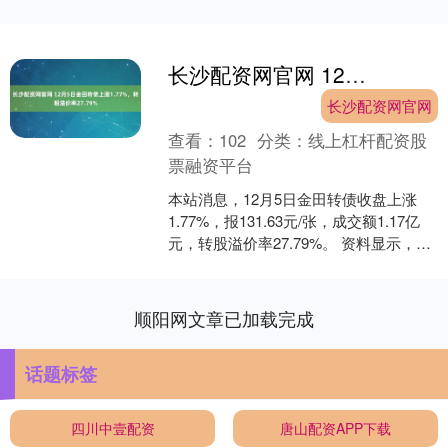
长沙配资网官网 12月5日金田转债上涨1.77%，转股溢价率27.79%
长沙配资网官网
查看：
102
分类：
线上杠杆配资股
票融资平台
本站消息，12月5日金田转债收盘上涨
1.77%，报131.63元/张，成交额1.17亿
元，转股溢价率27.79%。 资料显示，金
田转债信用级别为“AA+”，债券....
顺阳网文章已加载完成
话题标签
四川中壹配资
唐山配资APP下载