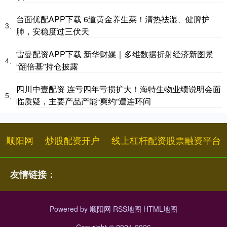
台面优配APP下载 6道黄金养生菜！清热祛湿、健脾护
3、
肺，安稳度过三伏天
雷曼配资APP下载 新华财媒｜多维数据折射经济新图景
4、
“翻倍基”持仓披露
四川中壹配资 连亏四年亏损扩大！海特生物业绩说明会面
5、
临质疑，主要产品产能“爽约”遭连环问
顺阳网
炒股配资开户
线上杠杆配资股票融资平台
友情链接：
Powered by
顺阳网
RSS地图
HTML地图
Copyright
© 2024-2026