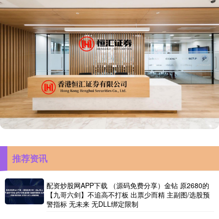
推荐资讯
配资炒股网APP下载 （源码免费分享）金钻 原2680的
【九哥六剑】不追高不打板 出票少而精 主副图/选股预
警指标 无未来 无DLL绑定限制