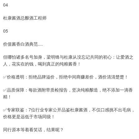
04
杜康酱酒总酿酒工程师
05
价值酱香白酒典范....
但哪怕诸多名号加身，梁明锋与杜康从没忘记共同的初心：让爱酒之
人，花实在的钱，喝到真正的纯粮酱香！
✅价格透明：拒绝品牌溢价，拒绝中间商赚差价，酒价清清楚楚！
✅品质保障：每款酒附带质检报告，坚决纯粮酿造，绝不添加一滴香
精！
✅专家联鉴：7位行业专家公开品鉴杜康酱酒，不仅口感挑不出毛病，
价格更是远低于市场同级！
同行原本等着看笑话，结果呢？