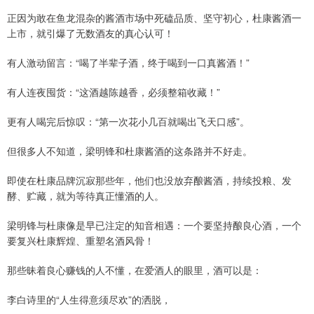
正因为敢在鱼龙混杂的酱酒市场中死磕品质、坚守初心，杜康酱酒一
上市，就引爆了无数酒友的真心认可！
有人激动留言：“喝了半辈子酒，终于喝到一口真酱酒！”
有人连夜囤货：“这酒越陈越香，必须整箱收藏！”
更有人喝完后惊叹：“第一次花小几百就喝出飞天口感”。
但很多人不知道，梁明锋和杜康酱酒的这条路并不好走。
即使在杜康品牌沉寂那些年，他们也没放弃酿酱酒，持续投粮、发
酵、贮藏，就为等待真正懂酒的人。
梁明锋与杜康像是早已注定的知音相遇：一个要坚持酿良心酒，一个
要复兴杜康辉煌、重塑名酒风骨！
那些昧着良心赚钱的人不懂，在爱酒人的眼里，酒可以是：
李白诗里的“人生得意须尽欢”的洒脱，