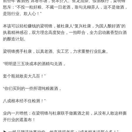
前些年“酱酒热”席卷市场，资本介入、鱼龙混杂、假酒横行，梁明锋
怒斥：“不投一粒好粮、不藏一日老酒，靠勾兑糊弄人，这不是做酒，
是毁行业、欺人心！”
本该可以轻松赚钱的梁明锋，被杜康人“复兴杜康，为国人酿好酒”的
执着精神感召，双方理念高度契合，一拍即合，全力启动酱香型白酒
的酿造计划。
梁明锋携手杜康，以真老酒、实工艺，力求重整行业乱象。
“明明是三五块成本的酒精勾兑酒，
套个瓶就敢卖大几百！”
“你们买到的一些所谓纯粮酱酒，
八成根本经不住检测！”
业内一片哗然：在梁明锋与杜康联手做酱酒之前，从没有人敢这样撕
开行业的遮羞布！
▶ 一线品牌讲故事抬价，他直接揭老底：“成本根本没那么多！”