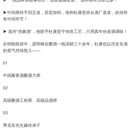
▶中间商转手四五道，层层加码，他和杜康坚持从酒厂直发，砍掉所
有中间环节！
▶ 面对“伪酱酒”，他联手杜康坚守传统工艺，只用真年份老酒调味！
在明枪暗箭中，梁明锋在酿酒一线深耕三十余年，杜康也以历史名酒
的底气持续投入——
01
中国酱香酒酿酒大师
02
高级酿酒工程师、高级品酒师
03
季克良先生嫡传弟子