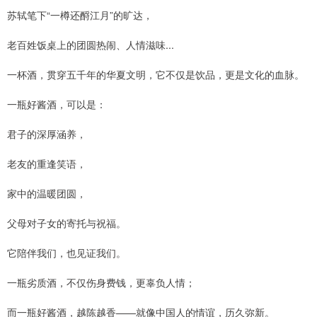
苏轼笔下“一樽还酹江月”的旷达，
老百姓饭桌上的团圆热闹、人情滋味...
一杯酒，贯穿五千年的华夏文明，它不仅是饮品，更是文化的血脉。
一瓶好酱酒，可以是：
君子的深厚涵养，
老友的重逢笑语，
家中的温暖团圆，
父母对子女的寄托与祝福。
它陪伴我们，也见证我们。
一瓶劣质酒，不仅伤身费钱，更辜负人情；
而一瓶好酱酒，越陈越香——就像中国人的情谊，历久弥新。