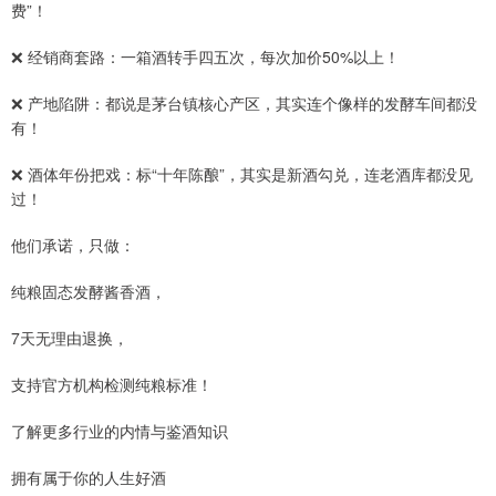
费”！
❌ 经销商套路：一箱酒转手四五次，每次加价50%以上！
❌ 产地陷阱：都说是茅台镇核心产区，其实连个像样的发酵车间都没
有！
❌ 酒体年份把戏：标“十年陈酿”，其实是新酒勾兑，连老酒库都没见
过！
他们承诺，只做：
纯粮固态发酵酱香酒，
7天无理由退换，
支持官方机构检测纯粮标准！
了解更多行业的内情与鉴酒知识
拥有属于你的人生好酒