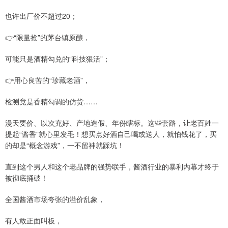
也许出厂价不超过20；
👉“限量抢”的茅台镇原酿，
可能只是酒精勾兑的“科技狠活”；
👉用心良苦的“珍藏老酒”，
检测竟是香精勾调的仿货……
漫天要价、以次充好、产地造假、年份瞎标。这些套路，让老百姓一
提起“酱香”就心里发毛！想买点好酒自己喝或送人，就怕钱花了，买
的却是“概念游戏”，一不留神就踩坑！
直到这个男人和这个老品牌的强势联手，酱酒行业的暴利内幕才终于
被彻底捅破！
全国酱酒市场夸张的溢价乱象，
有人敢正面叫板，