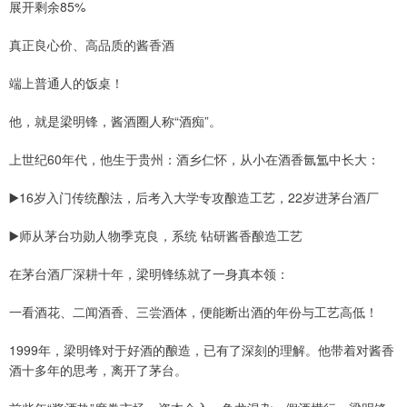
展开剩余85%
真正良心价、高品质的酱香酒
端上普通人的饭桌！
他，就是梁明锋，酱酒圈人称“酒痴”。
上世纪60年代，他生于贵州：酒乡仁怀，从小在酒香氤氲中长大：
▶️16岁入门传统酿法，后考入大学专攻酿造工艺，22岁进茅台酒厂
▶️师从茅台功勋人物季克良，系统 钻研酱香酿造工艺
在茅台酒厂深耕十年，梁明锋练就了一身真本领：
一看酒花、二闻酒香、三尝酒体，便能断出酒的年份与工艺高低！
1999年，梁明锋对于好酒的酿造，已有了深刻的理解。他带着对酱香
酒十多年的思考，离开了茅台。