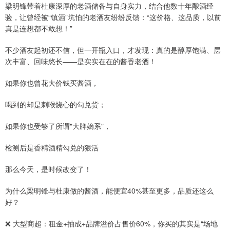
梁明锋带着杜康深厚的老酒储备与自身实力，结合他数十年酿酒经
验，让曾经被“镇酒”坑怕的老酒友纷纷反馈：“这价格、这品质，以前
真是连想都不敢想！”
不少酒友起初还不信，但一开瓶入口，才发现：真的是醇厚饱满、层
次丰富、回味悠长——是实实在在的酱香老酒！
如果你也曾花大价钱买酱酒，
喝到的却是刺喉烧心的勾兑货；
如果你也受够了所谓"大牌嫡系"，
检测后是香精酒精勾兑的狠活
那么今天，是时候改变了！
为什么梁明锋与杜康做的酱酒，能便宜40%甚至更多，品质还这么
好？
❌ 大型商超：租金+抽成+品牌溢价占售价60%，你买的其实是“场地