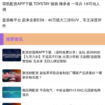
荣凯配资APP下载 TOYSTAY 狼骑 继承者 一等兵 1/6可动人
偶
盈策略平台 蔚来全新ES8：40万级大三排SUV，车主深度评
价
推荐资讯
配资炒股网APP下载 （源码免费分享）金钻 原2680的
【九哥六剑】不追高不打板 出票少而精 主副图/选股预
警指标 无未来 无DLL绑定限制
聚优财配资 超临界萃取设备制造厂哪家产品质量好？哪
家价格实惠？
顺应网配资 平高电气：中标金额约13.69亿元国家电网
项目