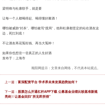
梁明锋与杜康联手，就是要
让每一个人都喝得起、喝得懂好酱酒！
哪怕被威胁“封杀”、哪怕被骂“搅局”，他和杜康都坚定的站在酒友这
边，死扛到底！
不让酒友再花冤枉钱、再当大冤种！
如果你也想尝一尝真正的人生好酒
发布于：上海市
顺阳网提示：文章来自网络，不代表本站观点。
上一篇：
富深配资平台 学术界未来发展趋势如何？
下一篇：
股票怎么开通杠杆APP下载 公募基金业绩比较基准新规
亮剑！让基金回归“所见即所得”