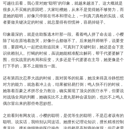
可越往后看，我心里对她“聪明”的印象，就越来越淡了。这大概就是
很多人不买账的原因吧，大家吐槽她，从来不是觉得她不够努力，而
是她的聪明，好像只停留在书本和理论上，一到真刀真枪的实战，或
者要做关键决定的时候，就总显得有些慌神，容易掉链子。
印象最深的，就是佐助叛逃木叶那一段。看着鸣人拼了命去追，小樱
除了站在原地着急哭，好像什么都做不了。后来她拜师纲手，说要变
强，要跟鸣人一起把佐助追回来，可真到了关键时刻，她还是会下意
识依赖别人。打蝎的时候，虽说她能精准配出解药，帮千代婆婆解了
围，但实战里的布局和应变，大多还是千代婆婆在主导，她更像是个
打下手的，算不上能独当一面。
还有第四次忍界大战的时候，面对斑爷的轮墓，她没来得及冷静想想
对方的能力，就急着冲上去，结果被轻易打倒；鸣人快不行的时候，
她靠着百豪之术拼尽全力救治，确实展现了顶尖的医疗水平，但要说
对战场全局的判断，她确实比不上鹿丸那种会谋划的，也比不上鸣人
偶尔冒出来的那些奇思妙想。
之前看到有网友说，小樱的聪明，是优等生的聪明，不是忍者该有的
聪明。说实话，我特别认同这话。她擅长记理论知识，擅长精准控制
查克拉，擅长做细致的医疗操作，这些都是高智商的体现；但忍者需