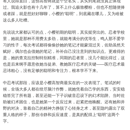
有人说得直白，这份高智商就是个空名头，从头到尾就没真正体现
过。我追火影也有十几年了，算不上什么极致樱粉，但也不想随便捧
或者踩，就是想好好聊聊，小樱的“聪明”，到底藏在哪儿，又为啥被
这么多人吐槽。
先说说大家都认可的点，小樱初期的聪明，其实挺突出的。忍者学校
里，她就是那种不用费太多劲，就能考满分的优等生，鸣人那不爱学
习的性子，每次考试都得偷偷抄她的笔记才能蒙混过关，佐助虽然天
赋好，偶尔也会借她的笔记，补补自己没注意到的知识点。更难得的
是，她的查克拉控制特别精准，同期的忍者里，没几个能比得过，这
也是后来纲手愿意收她当徒弟、教她医疗忍术的关键——医疗忍术最
忌讳粗心，没有足够的聪明和专注力，根本学不下来。
中忍考试那段，应该是小樱高智商最实在的一次表现了。笔试的时
候，全场大多人都在绞尽脑汁作弊，就她凭着自己学的东西，安安稳
稳答完了所有题，甚至还能一下子识破音忍设下的幻术陷阱。当时佐
助被幻术困住，也是她第一个反应过来，赶紧把他唤醒。还有她和井
野的对决，靠着自己的精神力挣脱了心转身之术，甚至隐约露出了双
重人格的样子，那份冷静和反应速度，是真的配得上“聪明”这两个
字。