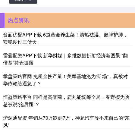
热点资讯
台面优配APP下载 6道黄金养生菜！清热祛湿、健脾护肺，
安稳度过三伏天
雷曼配资APP下载 新华财媒｜多维数据折射经济新图景 “翻
倍基”持仓披露
掌盘策略官网 免租金换产量！美军基地沦为“矿场”，真被对
华依赖给逼急了？
恒盈策略平台 同样是高智商，鹿丸能统筹全局，春野樱为啥
总被说“拖后腿”？
沪深通配资 年销从70万跌到7万，神龙汽车等不来自己的“东
风”