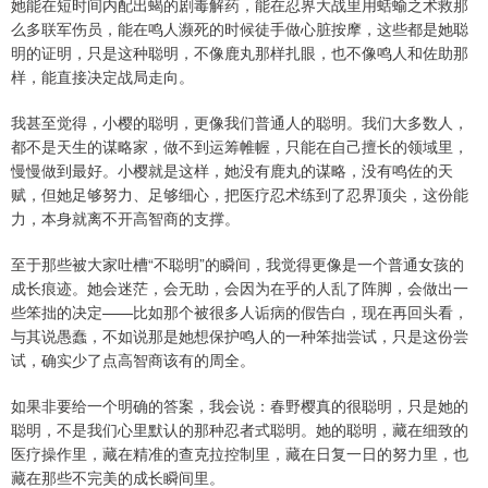
她能在短时间内配出蝎的剧毒解药，能在忍界大战里用蛞蝓之术救那
么多联军伤员，能在鸣人濒死的时候徒手做心脏按摩，这些都是她聪
明的证明，只是这种聪明，不像鹿丸那样扎眼，也不像鸣人和佐助那
样，能直接决定战局走向。
我甚至觉得，小樱的聪明，更像我们普通人的聪明。我们大多数人，
都不是天生的谋略家，做不到运筹帷幄，只能在自己擅长的领域里，
慢慢做到最好。小樱就是这样，她没有鹿丸的谋略，没有鸣佐的天
赋，但她足够努力、足够细心，把医疗忍术练到了忍界顶尖，这份能
力，本身就离不开高智商的支撑。
至于那些被大家吐槽“不聪明”的瞬间，我觉得更像是一个普通女孩的
成长痕迹。她会迷茫，会无助，会因为在乎的人乱了阵脚，会做出一
些笨拙的决定——比如那个被很多人诟病的假告白，现在再回头看，
与其说愚蠢，不如说那是她想保护鸣人的一种笨拙尝试，只是这份尝
试，确实少了点高智商该有的周全。
如果非要给一个明确的答案，我会说：春野樱真的很聪明，只是她的
聪明，不是我们心里默认的那种忍者式聪明。她的聪明，藏在细致的
医疗操作里，藏在精准的查克拉控制里，藏在日复一日的努力里，也
藏在那些不完美的成长瞬间里。