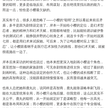
要的聪明，更多是临场反应、布局谋划，是在绝境里找出路的能力，
而这一点，恰恰是小樱最欠缺的。
其实有个点，很多人都忽略了——小樱的“聪明”之所以看起来前后矛
盾，多半是因为剧情设定改了。岸本一开始给小樱的定位，是幻术型
忍者，她的精神力和幻术天赋，初期都有铺垫，比如能轻易识破伊鲁
卡的测试幻术，能挣脱井野的心转身之术，就连卡卡西一开始对战第
七班，都是用幻术来试探她。可后来，为了让鸣佐樱对应上“新三
忍”，让小樱跟着纲手走医疗忍术加怪力的路线，那份幻术天赋，就被
彻底抛在一边了。
岸本后来采访的时候也说过，他本来想更深入地刻画小樱这个角色，
甚至想加一些她的家族剧情，可无奈剧情推进得太快，错过了最好的
刻画时机。这种边画边设定的创作方式，也让小樱的成长线断了层，
她的高智商设定，没能跟着剧情慢慢落地，反而显得越来越突兀。
也有人总把她和鹿丸比，说同样是高智商，鹿丸能靠谋略单刷飞段，
能在大战里统筹全局，而小樱只会拖后腿。但我觉得，这么比其实不
太公平。鹿丸的聪明，从一开始就定好了是谋略型，他每一次高光，
都是靠布局和决策；而小樱的聪明，更多集中在医疗这个专业领域。