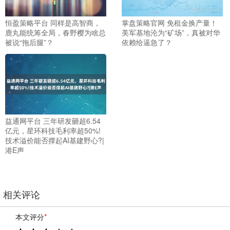
恒盈策略平台 同样是高智商，
掌盘策略官网 免租金换产量！
鹿丸能统筹全局，春野樱为啥总
美军基地沦为“矿场”，真被对华
被说“拖后腿”？
依赖给逼急了？
益通网平台 三年研发砸超6.54
亿元，星环科技毛利率超50%!
技术溢价能否撑起AI基建野心?|
港E声
相关评论
本文评分
*