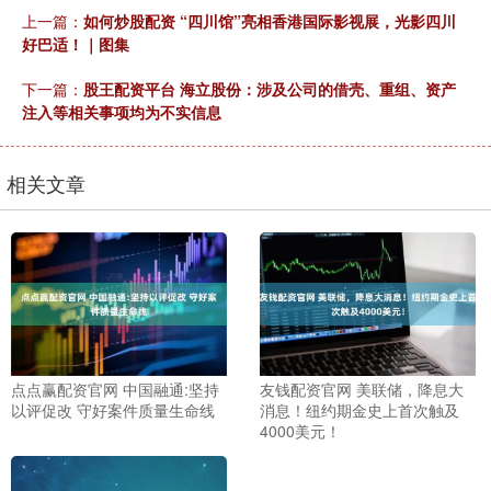
上一篇：
如何炒股配资 “四川馆”亮相香港国际影视展，光影四川
好巴适！｜图集
下一篇：
股王配资平台 海立股份：涉及公司的借壳、重组、资产
注入等相关事项均为不实信息
相关文章
点点赢配资官网 中国融通:坚持
友钱配资官网 美联储，降息大
以评促改 守好案件质量生命线
消息！纽约期金史上首次触及
4000美元！